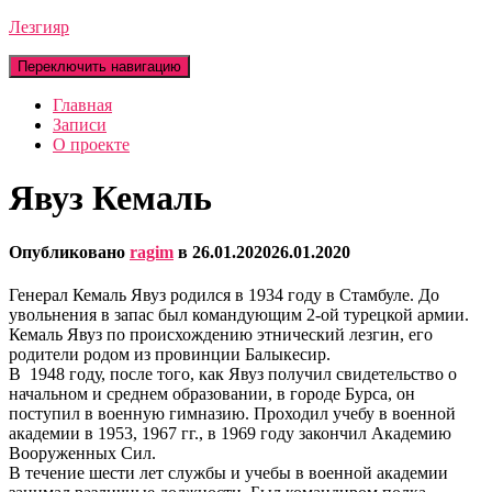
Лезгияр
Переключить навигацию
Главная
Записи
О проекте
Явуз Кемаль
Опубликовано
ragim
в
26.01.2020
26.01.2020
Генерал Кемаль Явуз родился в 1934 году в Стамбуле. До
увольнения в запас был командующим 2-ой турецкой армии.
Кемаль Явуз по происхождению этнический лезгин, его
родители родом из провинции Балыкесир.
В 1948 году, после того, как Явуз получил свидетельство о
начальном и среднем образовании, в городе Бурса, он
поступил в военную гимназию. Проходил учебу в военной
академии в 1953, 1967 гг., в 1969 году закончил Академию
Вооруженных Сил.
В течение шести лет службы и учебы в военной академии