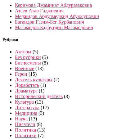
Керимова Джаминат Абдуразаковна
Атаев Атав Гаджиевич
Меджидов Абдулмеджид Абуюсупович
Багандов Газим-Бег Курбанович
Магомедов Бадрутдин Магомедович
Рубрики
Актеры
(5)
Без рубрики
(5)
Бизнесмены
(8)
Военные
(13)
Герои
(15)
Деятель культуры
(2)
Доработать
(1)
Драматург
(1)
Исторический деятель
(8)
Культура
(13)
Литература
(17)
Медицина
(3)
Наука
(13)
Писатели
(8)
Политика
(13)
Политики
(7)