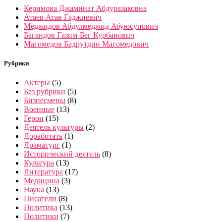
Керимова Джаминат Абдуразаковна
Атаев Атав Гаджиевич
Меджидов Абдулмеджид Абуюсупович
Багандов Газим-Бег Курбанович
Магомедов Бадрутдин Магомедович
Рубрики
Актеры
(5)
Без рубрики
(5)
Бизнесмены
(8)
Военные
(13)
Герои
(15)
Деятель культуры
(2)
Доработать
(1)
Драматург
(1)
Исторический деятель
(8)
Культура
(13)
Литература
(17)
Медицина
(3)
Наука
(13)
Писатели
(8)
Политика
(13)
Политики
(7)