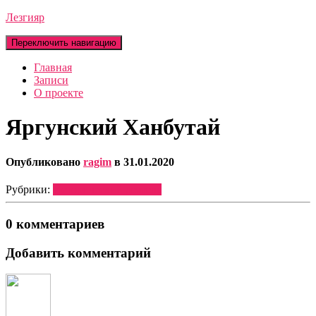
Лезгияр
Переключить навигацию
Главная
Записи
О проекте
Яргунский Ханбутай
Опубликовано
ragim
в
31.01.2020
Рубрики:
Исторический деятель
0 комментариев
Добавить комментарий