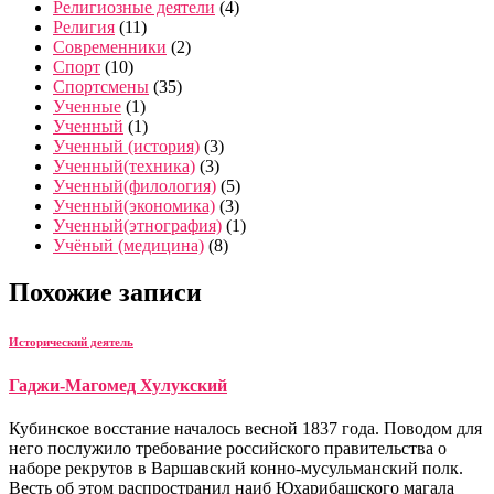
Религиозные деятели
(4)
Религия
(11)
Современники
(2)
Спорт
(10)
Спортсмены
(35)
Ученные
(1)
Ученный
(1)
Ученный (история)
(3)
Ученный(техника)
(3)
Ученный(филология)
(5)
Ученный(экономика)
(3)
Ученный(этнография)
(1)
Учёный (медицина)
(8)
Похожие записи
Исторический деятель
Гаджи-Магомед Хулукский
Кубинское восстание началось весной 1837 года. Поводом для
него послужило требование российского правительства о
наборе рекрутов в Варшавский конно-мусульманский полк.
Весть об этом распространил наиб Юхарибашского магала